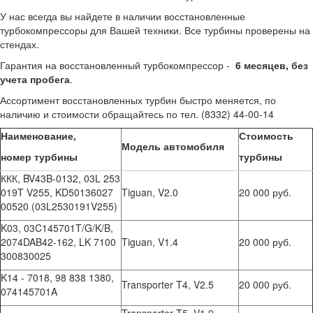
У нас всегда вы найдете в наличии восстановленные
турбокомпрессоры для Вашей техники. Все турбины проверены на
стендах.
Гарантия на восстановленный турбокомпрессор -
6 месяцев, без
учета пробега
.
Ассортимент восстановленных турбин быстро меняется, по
наличию и стоимости обращайтесь по тел. (8332) 44-00-14
Наименование,
Стоимость
Модель автомобиля
номер турбины
турбины
ККК, BV43B-0132, 03L 253
019T V255, KD50136027
Tiguan, V2.0
20 000 руб.
00520 (03L2530191V255)
K03, 03C145701T/G/K/B,
2074DAB42-162, LK 7100
Tiguan, V1.4
20 000 руб.
300830025
K14 - 7018, 98 838 1380,
Transporter T4, V2.5
20 000 руб.
074145701A
Transporter T5, V1.9,