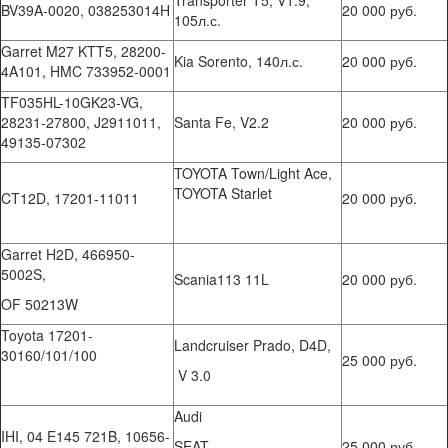
BV39A-0020, 038253014H
20 000 руб.
105л.с.
Garret M27 KTT5, 28200-
Kia Sorento, 140л.с.
20 000 руб.
4A101, HMC 733952-0001
TF035HL-10GK23-VG,
28231-27800, J2911011,
Santa Fe, V2.2
20 000 руб.
49135-07302
TOYOTA Town/Light Ace,
TOYOTA Starlet
CT12D, 17201-11011
20 000 руб.
Garret H2D, 466950-
5002S,
Scania113 11L
20 000 руб.
OF 50213W
Toyota 17201-
Landcruiser Prado, D4D,
30160/101/100
25 000 руб.
V 3.0
Audi
IHI, 04 E145 721B, 10656-
SEAT
25 000 руб.