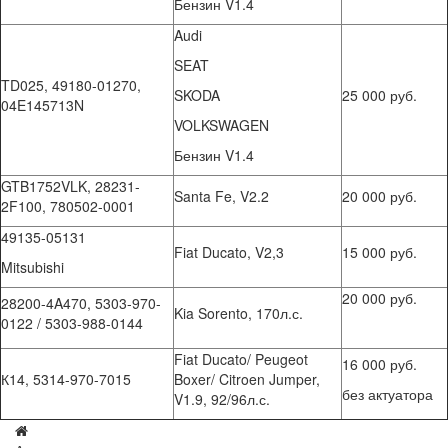
Бензин V1.4
Audi
SEAT
TD025, 49180-01270,
SKODA
25 000 руб.
04E145713N
VOLKSWAGEN
Бензин V1.4
GTB1752VLK, 28231-
Santa Fe, V2.2
20 000 руб.
2F100, 780502-0001
49135-05131
Fiat Ducato, V2,3
15 000 руб.
Mitsubishi
20 000 руб.
28200-4A470, 5303-970-
Kia Sorento, 170л.с.
0122 / 5303-988-0144
Fiat Ducato/ Peugeot
16 000 руб.
К14, 5314-970-7015
Boxer/ Citroen Jumper,
без актуатора
V1.9, 92/96л.с.